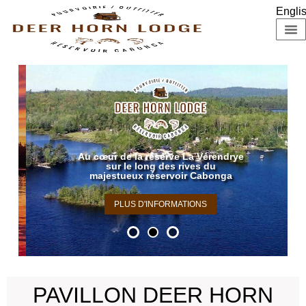
Engli
À P
Au cœur de la réserve La Vérendrye
sur le long des rives du
majestueux réservoir Cabonga
PLUS D'INFORMATIONS
PAVILLON DEER HORN